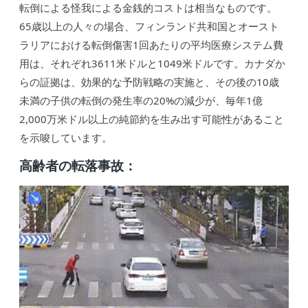
転倒による怪我による金銭的コストは相当なものです。
65歳以上の人々の場合、フィンランド共和国とオースト
ラリアにおける転倒傷害1回あたりの平均医療システム費
用は、それぞれ3611米ドルと1049米ドルです。カナダか
らの証拠は、効果的な予防戦略の実施と、その後の10歳
未満の子供の転倒の発生率の20%の減少が、毎年1億
2,000万米ドル以上の純節約を生み出す可能性があること
を示唆しています。
高齢者の転落事故：